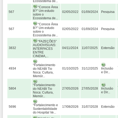
Ecossistema de...
“Conoce Área
B?” Um estudo
567
02/05/2022
01/09/2024
Pesquisa
sobre o
Ecossistema de...
“Conoce Área
B?” Um estudo
567
02/05/2022
01/09/2024
Pesquisa
sobre o
Ecossistema de...
“FAZEÇÕES”
AUDIOVISUAIS:
3832
04/11/2024
11/07/2025
Extensão
INTERFACES
ENTRE
CINEMA,...
“Fortalecimento
4934
01/10/2025
31/12/2025
Inclusão
do NEABI Tio
e Dir...
Noca: Cultura,
Memór...
“Fortalecimento
5804
27/05/2026
27/05/2028
Inclusão
do NEABI Tio
e Dir...
Noca: Cultura,
Memór...
“Fortalecimento e
5696
17/08/2026
31/07/2028
Extensão
Sustentabilidade
do Hospital Ve...