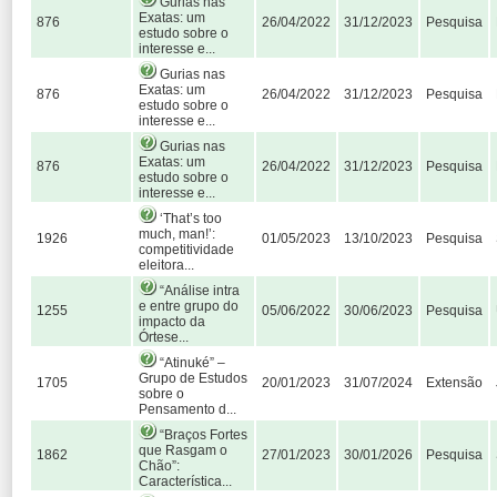
Gurias nas
Exatas: um
876
26/04/2022
31/12/2023
Pesquisa
estudo sobre o
interesse e...
Gurias nas
Exatas: um
876
26/04/2022
31/12/2023
Pesquisa
estudo sobre o
interesse e...
Gurias nas
Exatas: um
876
26/04/2022
31/12/2023
Pesquisa
estudo sobre o
interesse e...
‘That’s too
much, man!’:
1926
01/05/2023
13/10/2023
Pesquisa
competitividade
eleitora...
“Análise intra
e entre grupo do
1255
05/06/2022
30/06/2023
Pesquisa
impacto da
Órtese...
“Atinuké” –
Grupo de Estudos
1705
20/01/2023
31/07/2024
Extensão
sobre o
Pensamento d...
“Braços Fortes
que Rasgam o
1862
27/01/2023
30/01/2026
Pesquisa
Chão”:
Característica...