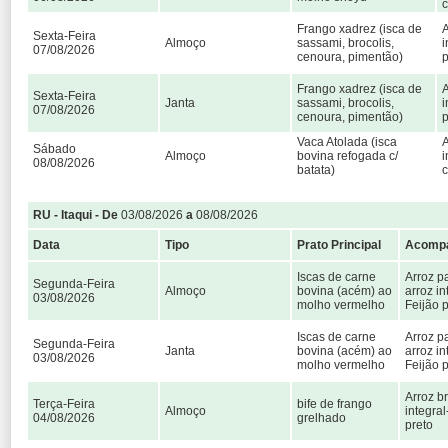
c
Frango xadrez (isca de
A
Sexta-Feira
Almoço
sassami, brocolis,
i
07/08/2026
cenoura, pimentão)
p
Frango xadrez (isca de
A
Sexta-Feira
Janta
sassami, brocolis,
i
07/08/2026
cenoura, pimentão)
p
Vaca Atolada (isca
A
Sábado
Almoço
bovina refogada c/
i
08/08/2026
batata)
c
RU - Itaqui - De
03/08/2026
a
08/08/2026
Data
Tipo
Prato Principal
Acomp
Iscas de carne
Arroz p
Segunda-Feira
Almoço
bovina (acém) ao
arroz in
03/08/2026
molho vermelho
Feijão 
Iscas de carne
Arroz p
Segunda-Feira
Janta
bovina (acém) ao
arroz in
03/08/2026
molho vermelho
Feijão 
Arroz b
Terça-Feira
bife de frango
Almoço
integral
04/08/2026
grelhado
preto