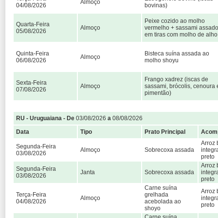
Almoço
04/08/2026
bovinas)
Peixe cozido ao molho
Quarta-Feira
Almoço
vermelho + sassami assad
05/08/2026
em tiras com molho de alho
Quinta-Feira
Bisteca suína assada ao
Almoço
06/08/2026
molho shoyu
Frango xadrez (iscas de
Sexta-Feira
Almoço
sassami, brócolis, cenoura 
07/08/2026
pimentão)
RU - Uruguaiana - De
03/08/2026
a
08/08/2026
Data
Tipo
Prato Principal
Acom
Arroz 
Segunda-Feira
Almoço
Sobrecoxa assada
integr
03/08/2026
preto
Arroz 
Segunda-Feira
Janta
Sobrecoxa assada
integr
03/08/2026
preto
Carne suína
Arroz 
Terça-Feira
grelhada
Almoço
integr
04/08/2026
acebolada ao
preto
shoyo
Carne suína