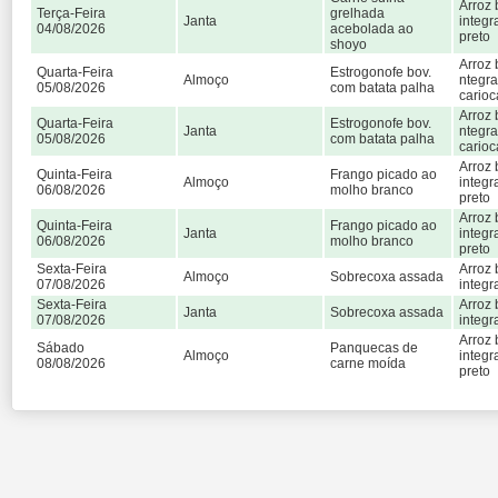
Arroz 
Terça-Feira
grelhada
Janta
integr
04/08/2026
acebolada ao
preto
shoyo
Arroz 
Quarta-Feira
Estrogonofe bov.
Almoço
ntegra
05/08/2026
com batata palha
carioc
Arroz 
Quarta-Feira
Estrogonofe bov.
Janta
ntegra
05/08/2026
com batata palha
carioc
Arroz 
Quinta-Feira
Frango picado ao
Almoço
integr
06/08/2026
molho branco
preto
Arroz 
Quinta-Feira
Frango picado ao
Janta
integr
06/08/2026
molho branco
preto
Sexta-Feira
Arroz 
Almoço
Sobrecoxa assada
07/08/2026
integr
Sexta-Feira
Arroz 
Janta
Sobrecoxa assada
07/08/2026
integr
Arroz 
Sábado
Panquecas de
Almoço
integr
08/08/2026
carne moída
preto