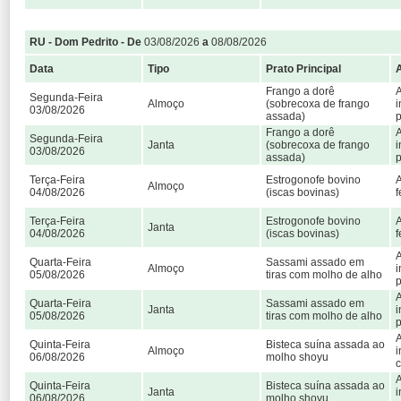
RU - Dom Pedrito - De
03/08/2026
a
08/08/2026
Data
Tipo
Prato Principal
Frango a dorê
A
Segunda-Feira
Almoço
(sobrecoxa de frango
i
03/08/2026
assada)
p
Frango a dorê
A
Segunda-Feira
Janta
(sobrecoxa de frango
i
03/08/2026
assada)
p
Terça-Feira
Estrogonofe bovino
A
Almoço
04/08/2026
(iscas bovinas)
f
Terça-Feira
Estrogonofe bovino
A
Janta
04/08/2026
(iscas bovinas)
f
A
Quarta-Feira
Sassami assado em
Almoço
i
05/08/2026
tiras com molho de alho
p
A
Quarta-Feira
Sassami assado em
Janta
i
05/08/2026
tiras com molho de alho
p
A
Quinta-Feira
Bisteca suína assada ao
Almoço
i
06/08/2026
molho shoyu
c
A
Quinta-Feira
Bisteca suína assada ao
Janta
i
06/08/2026
molho shoyu