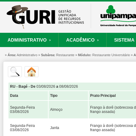
ADMINISTRATIVO ›
ACADÊMICO ›
SISTEMA 
»
ORÇAMENTO E FINANÇAS
PROCESSO SELETIVO
SISTEMA
Área:
Administrativo »
Subárea:
PROJETOS
Restaurante »
RECURSOS HUMANOS
Módulo:
Restaurante Universitário »
PROCESSOS
S
A
Convênios
Processo Seletivo
Painel de Suporte
Consultar Convênios
Nova Inscrição
Resgatar Senha
RU - Bagé - De
03/08/2026
a
08/08/2026
Portal do Candidato
Data
Tipo
Prato Principal
Autenticar Documento
Segunda-Feira
Frango à dorê (sobrecoxa 
Almoço
03/08/2026
frango assada)
Segunda-Feira
Frango à dorê (sobrecoxa 
Janta
03/08/2026
frango assada)