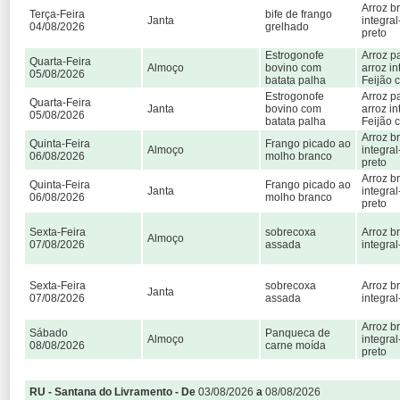
Arroz b
Terça-Feira
bife de frango
Janta
integral
04/08/2026
grelhado
preto
Estrogonofe
Arroz p
Quarta-Feira
Almoço
bovino com
arroz in
05/08/2026
batata palha
Feijão 
Estrogonofe
Arroz p
Quarta-Feira
Janta
bovino com
arroz in
05/08/2026
batata palha
Feijão 
Arroz b
Quinta-Feira
Frango picado ao
Almoço
integral
06/08/2026
molho branco
preto
Arroz b
Quinta-Feira
Frango picado ao
Janta
integral
06/08/2026
molho branco
preto
Sexta-Feira
sobrecoxa
Arroz b
Almoço
07/08/2026
assada
integral
Sexta-Feira
sobrecoxa
Arroz b
Janta
07/08/2026
assada
integral
Arroz b
Sábado
Panqueca de
Almoço
integral
08/08/2026
carne moída
preto
RU - Santana do Livramento - De
03/08/2026
a
08/08/2026