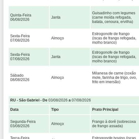
Guisadinho com legumes
Quinta-Feira
Janta
(carne moída refogada,
06/08/2026
batata, cenoura, ervilha)
Estrogonofe de frango
Sexta-Feira
Almoço
(iscas de frango refogada,
07/08/2026
molho branco)
Estrogonofe de frango
Sexta-Feira
Janta
(iscas de frango refogada,
07/08/2026
molho branco)
Milanesa de carne (coxão
Sábado
Almoço
mole, farinha de trigo, ovo,
08/08/2026
frito em imersão)
RU - São Gabriel - De
03/08/2026
a
07/08/2026
Data
Tipo
Prato Principal
Segunda-Feira
Frango à dorê (sobrecoxa
Almoço
03/08/2026
de frango assada)
Terça-Feira
Estrogonofe bovino (iscas