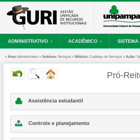
ADMINISTRATIVO ›
ACADÊMICO ›
SISTEMA 
»
ORÇAMENTO E FINANÇAS
PROCESSO SELETIVO
SISTEMA
Área:
Administrativo »
Subárea:
PROJETOS
Serviços »
RECURSOS HUMANOS
Módulo:
Catálogo de Serviços »
PROCESSOS
Ação:
Se
S
Pró-Reit
Convênios
Processo Seletivo
Painel de Suporte
Consultar Convênios
Nova Inscrição
Resgatar Senha
Portal do Candidato
Assistência estudantil
Autenticar Documento
Conferir e Homologar os pagamentos do Pr
Controle e planejamento
Permanência do MEC – PBP/MEC