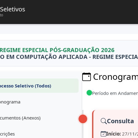
Seletivos
to
 REGIME ESPECIAL PÓS-GRADUAÇÃO 2026
O EM COMPUTAÇÃO APLICADA - REGIME ESPECIA
Cronograma
cesso Seletivo (Todos)
Período em Andamen
onograma
umentos (Anexos)
Consulta
crições
Início:
27/11/